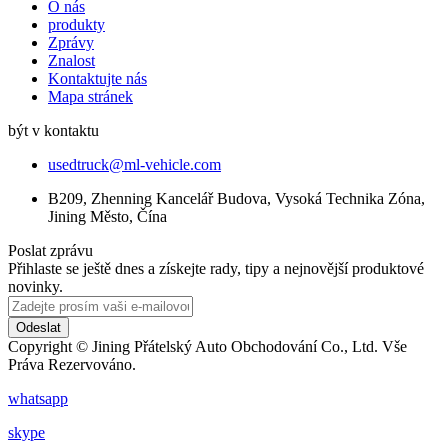
O nás
produkty
Zprávy
Znalost
Kontaktujte nás
Mapa stránek
být v kontaktu
usedtruck@ml-vehicle.com
B209, Zhenning Kancelář Budova, Vysoká Technika Zóna,
Jining Město, Čína
Poslat zprávu
Přihlaste se ještě dnes a získejte rady, tipy a nejnovější produktové
novinky.
Odeslat
Copyright © Jining Přátelský Auto Obchodování Co., Ltd. Vše
Práva Rezervováno.
whatsapp
skype