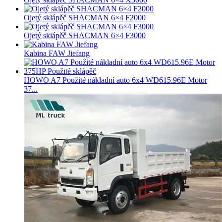
Ojetý sklápěč SHACMAN 6×4 F2000
Ojetý sklápěč SHACMAN 6×4 F3000
Kabina FAW Jiefang
HOWO A7 Použité nákladní auto 6x4 WD615.96E Motor
37...