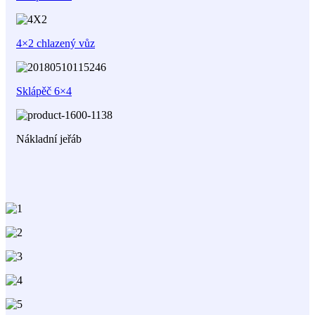
4×2 chlazený vůz
Sklápěč 6×4
Nákladní jeřáb