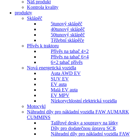
Náš produkt
Kontrola kvality
produkty
Sklápěč
5tunový sklápěč
40tunový sklápěč
50tunový sklápěč
Těžební sklápěče
Přívěs k traktoru
Přívěs na tahač 4×2
Přívěs na tahač 6×4
6×2 tahač přívěs
Nová energetická vozidla
Auta AWD EV
SUV EV
EV auta
Malá EV auta
EV MPV
Nízkorychlostní elektrická vozidla
Motocykl
Náhradní díly pro nákladní vozidla FAW AUMARK
CUMMINS
Talířové desky a soupravy na látky
Díly pro dodatečnou úpravu SCR
Náhradní díly pro nákladní vozidla FAW