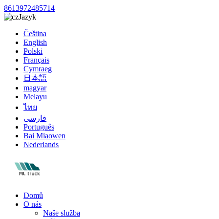
8613972485714
Jazyk
Čeština
English
Polski
Français
Cymraeg
日本語
magyar
Melayu
ไทย
فارسی
Português
Bai Miaowen
Nederlands
Domů
O nás
Naše služba