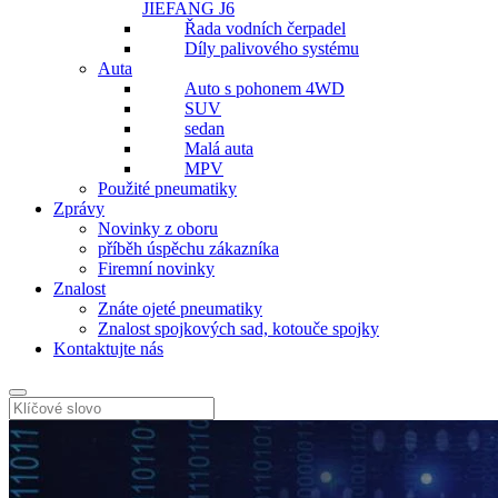
JIEFANG J6
Řada vodních čerpadel
Díly palivového systému
Auta
Auto s pohonem 4WD
SUV
sedan
Malá auta
MPV
Použité pneumatiky
Zprávy
Novinky z oboru
příběh úspěchu zákazníka
Firemní novinky
Znalost
Znáte ojeté pneumatiky
Znalost spojkových sad, kotouče spojky
Kontaktujte nás