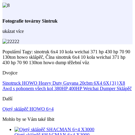
Fotografie továrny Sintruk
ukázat více
Populární Tagy: sinotruk 6x4 10 kola weichai 371 hp 430 hp 70 90
130ton howo sklápěč, Čína sinotruk 6x4 10 kola weichai 371 hp
430 hp 70 90 130ton howo dump těžební vůz
Dvojice
Sinotruck HOWO Heavy Duty Guyana 20cbm 6X4 6X{3}}X8
Awd s pohonem všech kol 380HP 400HP Weichai Dumper Sklápěč
Další
Ojetý sklápěč HOWO 6×4
Mohlo by se Vám také líbit
Ojetý sklápěč SHACMAN 6×4 X3000