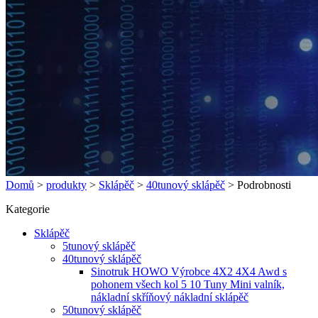
Domů
>
produkty
>
Sklápěč
>
40tunový sklápěč
>
Podrobnosti
Kategorie
Sklápěč
5tunový sklápěč
40tunový sklápěč
Sinotruk HOWO Výrobce 4X2 4X4 Awd s
pohonem všech kol 5 10 Tuny Mini valník,
nákladní skříňový nákladní sklápěč
50tunový sklápěč